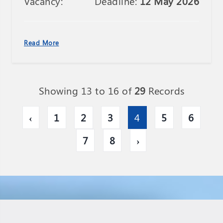
Vacancy:
Deadline:
12 May 2026
Read More
Showing 13 to 16 of
29
Records
‹
1
2
3
4
5
6
7
8
›