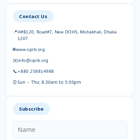
Contact Us
📍
H#B120, Road#7, New DOHS, Mohakhali, Dhaka
1207
🌐
www.ciprb.org
✉️
info@ciprb.org
📞
+880 258814988
⏰
Sun – Thu: 8.30am to 5.00pm
Subscribe